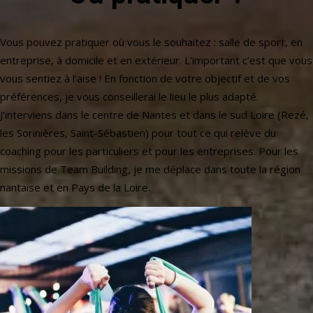
Vous pouvez pratiquer où vous le souhaitez : salle de sport, en
entreprise, à domicile et en extérieur. L’important c’est que vous
vous sentiez à l’aise ! En fonction de votre objectif et de vos
préférences, je vous conseillerai le lieu le plus adapté.
J’interviens dans le centre de Nantes et dans le sud Loire (Rezé,
les Sorinières, Saint-Sébastien) pour tout ce qui relève du
coaching pour les particuliers et pour les entreprises. Pour les
missions de Team Building, je me déplace dans toute la région
nantaise et en Pays de la Loire.